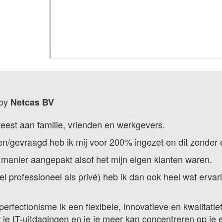
 by
Netcas BV
weest aan familie, vrienden en werkgevers.
n/gevraagd heb ik mij voor 200% ingezet en dit zonder en
 manier aangepakt alsof het mijn eigen klanten waren.
l professioneel als privé) heb ik dan ook heel wat ervar
n perfectionisme ik een flexibele, innovatieve en kwalita
je IT-uitdagingen en je je meer kan concentreren op je e