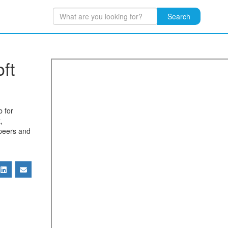
Search
ft
b for
,
 peers and