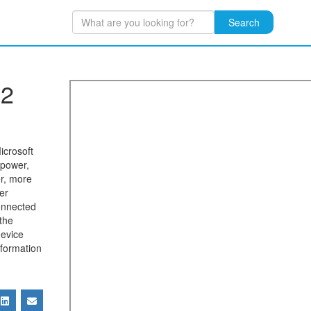
Search
 2
icrosoft
 power,
er, more
ker
connected
the
device
nformation